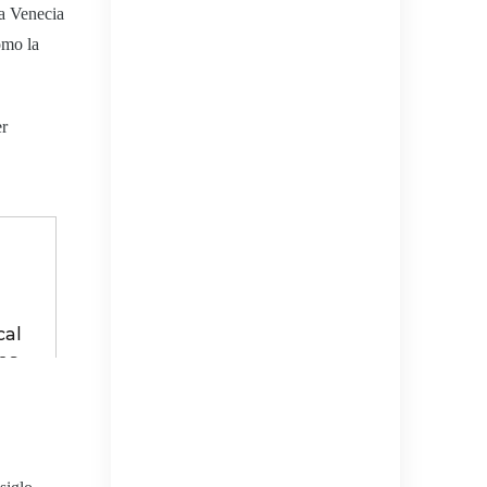
la Venecia
omo la
er