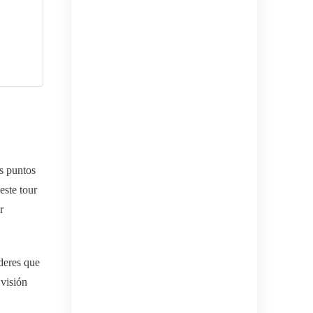
os puntos
este tour
r
aderes que
 visión