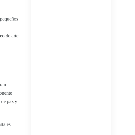
s pequeños
eo de arte
Gran
ponente
 de paz y
stales