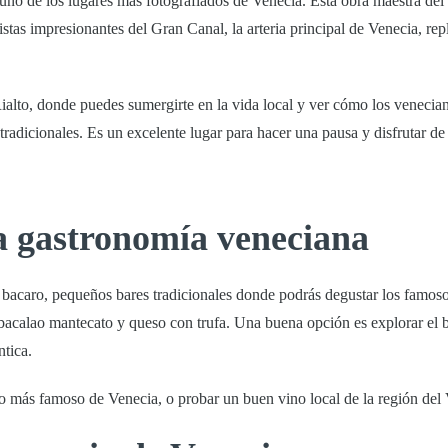
 uno de los lugares más fotografiados de Venecia. Esta obra maestra del 
istas impresionantes del
Gran Canal
, la arteria principal de Venecia, rep
ialto
, donde puedes sumergirte en la vida local y ver cómo los venecia
radicionales. Es un excelente lugar para hacer una pausa y disfrutar de
ca gastronomía veneciana
o
bacaro
, pequeños bares tradicionales donde podrás degustar los famos
 bacalao mantecato y queso con trufa. Una buena opción es explorar el b
ntica.
ivo más famoso de Venecia, o probar un buen vino local de la región del