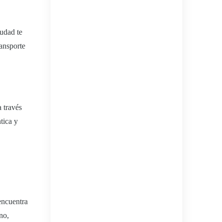
iudad te
ansporte
a través
tica y
encuentra
no,