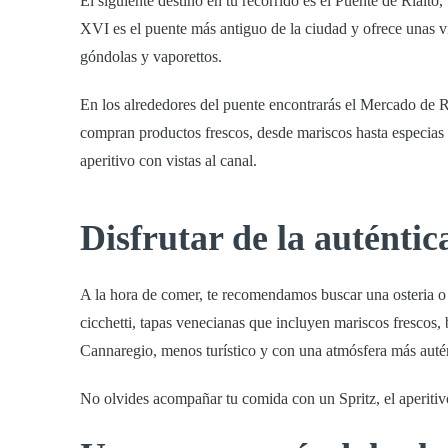
El siguiente destino en tu recorrido es el
Puente de Rialto
,
XVI es el puente más antiguo de la ciudad y ofrece unas v
góndolas y vaporettos.
En los alrededores del puente encontrarás el
Mercado de R
compran productos frescos, desde mariscos hasta especias t
aperitivo con vistas al canal.
Disfrutar de la auténti
A la hora de comer, te recomendamos buscar una
osteria
cicchetti
, tapas venecianas que incluyen mariscos frescos,
Cannaregio
, menos turístico y con una atmósfera más auté
No olvides acompañar tu comida con un
Spritz
, el aperit