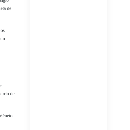
siglo
leta de
nos
 un
os
arrio de
 Véneto.