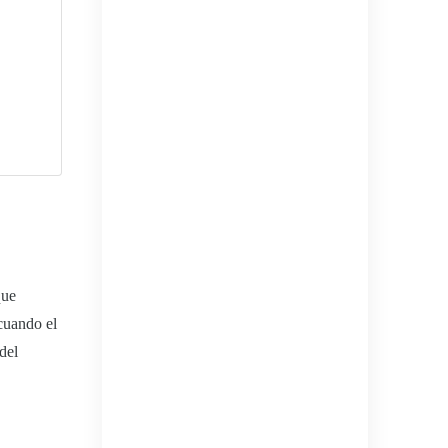
que
 cuando el
del