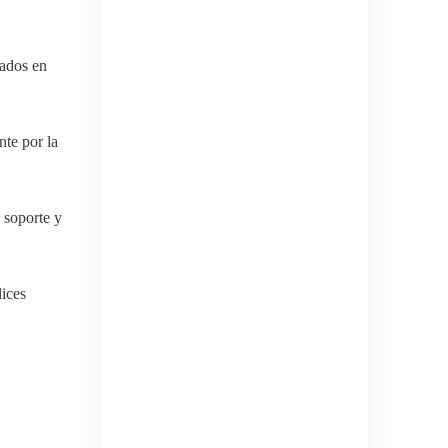
sados en
te por la
 soporte y
lices