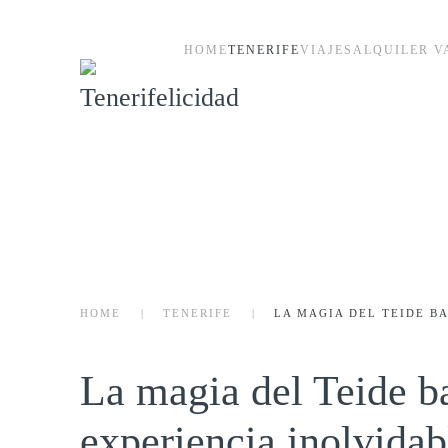
HOME
TENERIFE
VIAJES
ALQUILER V
Skip to main content
HOME
TENERIFE
LA MAGIA DEL TEIDE B
La magia del Teide ba
experiencia inolvidab