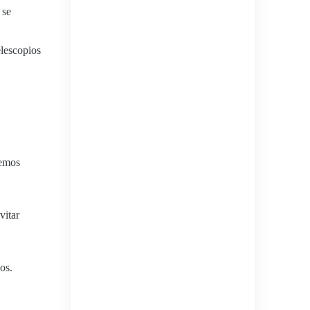
 se
elescopios
hemos
vitar
os.